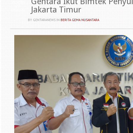
Gentara Ikut Bimtek Peny
undefin
ed
Jakarta Timur
UNDEFIN
ED
BY GENTARANEWS
IN
BERITA GEMA NUSANTARA